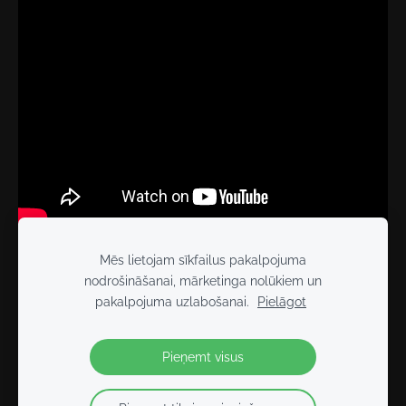
Mēs lietojam sīkfailus pakalpojuma
nodrošināšanai, mārketinga nolūkiem un
Sīkdatnes
pakalpojuma uzlabošanai.
Pielāgot
2026 BEIKER FITNESS
- Tikai kopā varam vairāk!
Pieņemt visus