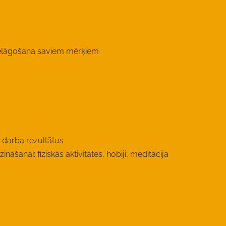
pielāgošana saviem mērķiem
n darba rezultātus
nāšanai: fiziskās aktivitātes, hobiji, meditācija