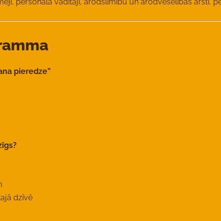
ēji, personāla vadītāji, arodslimību un arodveselības ārsti, pe
gramma
ana pieredze”
zīgs?
m
ajā dzīvē