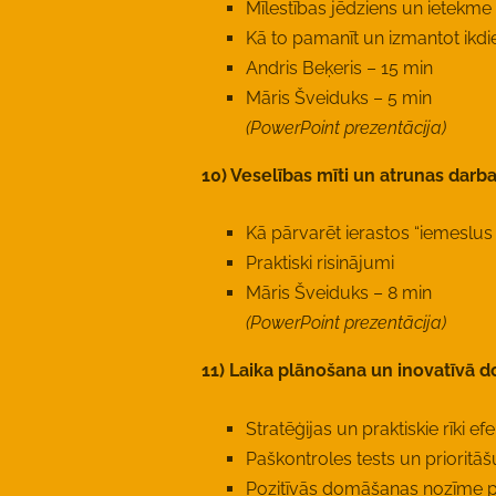
Mīlestības jēdziens un ietekme 
Kā to pamanīt un izmantot ikdi
Andris Beķeris – 15 min
Māris Šveiduks – 5 min
(PowerPoint prezentācija)
10) Veselības mīti un atrunas darba
Kā pārvarēt ierastos “iemeslu
Praktiski risinājumi
Māris Šveiduks – 8 min
(PowerPoint prezentācija)
11) Laika plānošana un inovatīvā
Stratēģijas un praktiskie rīki ef
Paškontroles tests un prioritā
Pozitīvās domāšanas nozīme p