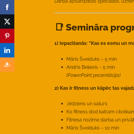
Darba aizsardzības speciālisti, uzņēm
📑 Semināra pro
1) Iepazīšanās: “Kas es esmu un m
Māris Šveiduks – 5 min
Andris Beķeris – 5 min
(PowerPoint prezentācija)
2) Kas ir fitness un kāpēc tas vajad
Jēdziens un saturs
Ko fitness dod katram cilvēka
Fitnesa nozīme darba un privāt
Māris Šveiduks – 10 min