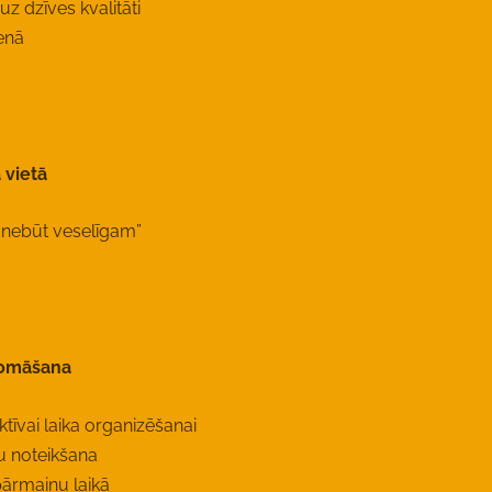
uz dzīves kvalitāti
enā
 vietā
s nebūt veselīgam”
 domāšana
ektīvai laika organizēšanai
šu noteikšana
ārmaiņu laikā