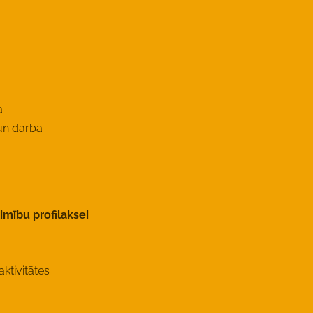
a
un darbā
limību profilaksei
aktivitātes