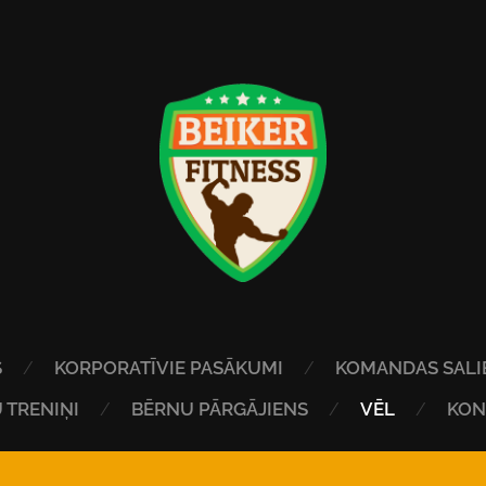
S
KORPORATĪVIE PASĀKUMI
KOMANDAS SALI
 TRENIŅI
BĒRNU PĀRGĀJIENS
VĒL
KON