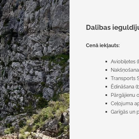
Dalības ieguldī
Cenā iekļauts:
Aviobiļetes
Nakšņošana 
Transports 
Ēdināšana (b
Pārgājienu 
Ceļojuma a
Garīgās un 