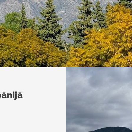
pānijā