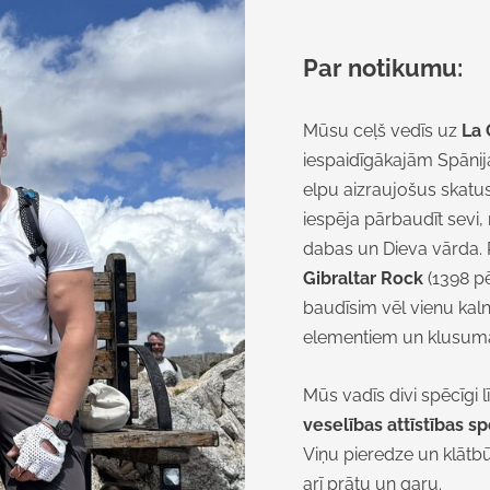
Par notikumu:
Mūsu ceļš vedīs uz
La 
iespaidīgākajām Spānij
elpu aizraujošus skatus
iespēja pārbaudīt sevi,
dabas un
Dieva vārda
.
Gibraltar Rock
(1398 p
baudīsim vēl vienu kal
elementiem un klusuma 
Mūs vadīs divi spēcīgi l
veselības attīstības sp
Viņu pieredze un klātbūt
arī prātu un garu.