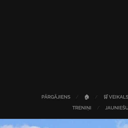
PĀRGĀJIENS
🏠
🛒 VEIKAL
TRENIŅI
JAUNIEŠU