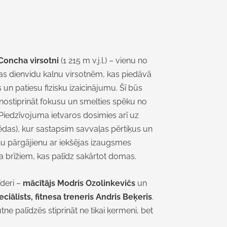
Concha virsotni
(1 215 m v.j.l.) – vienu no
as dienvidu kalnu virsotnēm, kas piedāvā
 un patiesu fizisku izaicinājumu. Šī būs
 nostiprināt fokusu un smelties spēku no
Piedzīvojuma ietvaros dosimies arī uz
ēdas)
, kur sastapsim
savvaļas pērtiķus
un
nu pārgājienu ar iekšējas izaugsmes
brīžiem, kas palīdz sakārtot domas.
īderi –
mācītājs Modris Ozolinkevičs
un
eciālists, fitnesa treneris Andris Beķeris
.
ne palīdzēs stiprināt ne tikai ķermeni, bet