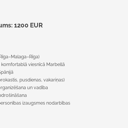
jums: 1200 EUR
 (Rīga–Malaga–Rīga)
komfortablā viesnīcā Marbellā
Spānijā
rokastis, pusdienas, vakariņas)
organizēšana un vadība
pdrošināšana
personības izaugsmes nodarbības