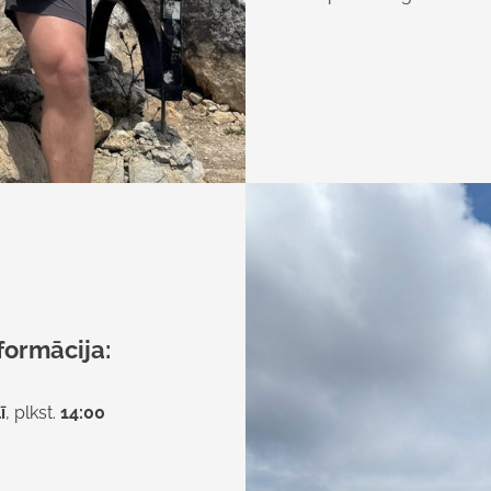
formācija:
ī
, plkst.
14:00