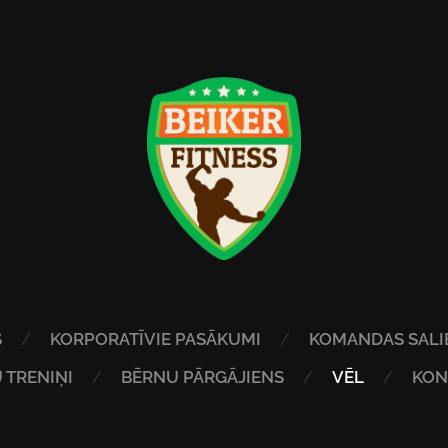
S
KORPORATĪVIE PASĀKUMI
KOMANDAS SALI
 TRENIŅI
BĒRNU PĀRGĀJIENS
VĒL
KON