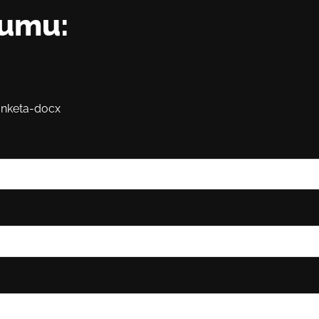
kumu:
anketa-docx