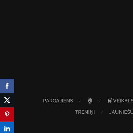
PĀRGĀJIENS
🏠
🛒 VEIKAL
TRENIŅI
JAUNIEŠU