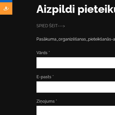
Aizpildi pietei
SPIED ŠEIT--->
Pasākuma_organizēšanas_pieteikšanās-
Vārds
*
E-pasts
*
Ziņojums
*