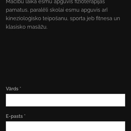
Mācību laikā esmu apguvis fizioterapijas
pamatus, paralēli skolai esmu apguvis arī
kinezioloģisko teipošanu, sporta jeb fitnesa un
klasisko masāžu.
Vārds
*
E-pasts
*