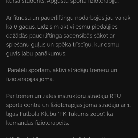
kursa students. Apgūstu sporta fizioterapiju.
Ar fitnesu un pauerliftingu nodarbojos jau vairāk
kā 6 gadus. Līdz šim aktīvi esmu piedalījies
dažādās pauerliftinga sacensībās sākot ar
spiešanu guļus un spēka trīscīņu, kur esmu
guvis labu panākumus.
Paralēli sportam, aktīvi strādāju treneru un
fizioterapijas jomā.
Par treneri un zāles instruktoru strādāju RTU
sporta centrā un fizioterapijas jomā strādāju ar 1.
līgas Futbola Klubu "FK Tukums 2000", kā
komandas fizioterapeits.