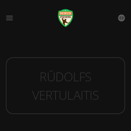
RŪDOLFS
VERTULAITIS