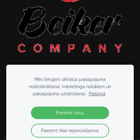
Mēs lietojam sīkfailus pakalpojuma
nodrošināšanai, mārketinga nolūkiem un
Sīkdatnes
pakalpojuma uzlabošanai.
Pielāgot
2026 BEIKER FITNESS
- Tikai kopā varam vairāk!
Pieņemt visus
Pieņemt tikai nepieciešamos